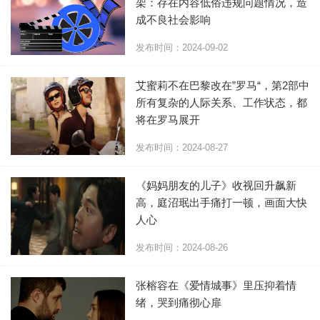
架：存在内容低俗违规问题情况，造
成不良社会影响
发布时间：2024-09-02
艾蜜莉不在巴黎改在”罗马“，第2部中
所有复杂的人际关系、工作状态，都
将在罗马展开
发布时间：2024-08-27
《妈妈朋友的儿子》收视回升飙新
高，庭沼珉出手痛打一顿，画面大快
人心
发布时间：2024-08-26
张榕容在《爱情城事》里压抑着情
绪，哭到痛彻心扉