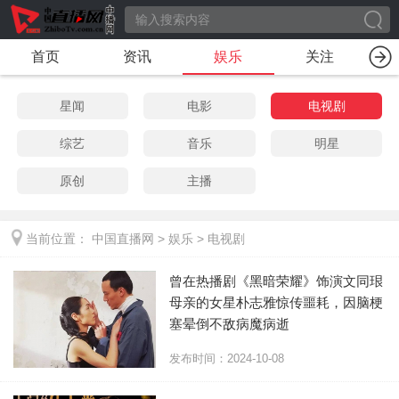
首页
资讯
娱乐
关注
星闻
电影
电视剧
综艺
音乐
明星
原创
主播
当前位置：
中国直播网
>
娱乐
>
电视剧
曾在热播剧《黑暗荣耀》饰演文同珢
母亲的女星朴志雅惊传噩耗，因脑梗
塞晕倒不敌病魔病逝
发布时间：2024-10-08