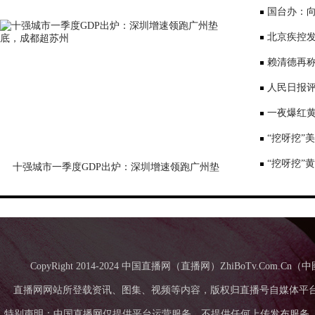
意愿待激活
国台办：
表达深切哀
北京疾控
景要戴口罩
赖清德再称
国台办回应
人民日报评
一夜爆红黄
师：或涉嫌
“挖呀挖”
“挖呀挖”
十强城市一季度GDP出炉：深圳增速领跑广州垫
底，成都超苏州
CopyRight 2014-2024 中国直播网（直播网）ZhiBoTv.Com
直播网网站所登载资讯、图集、视频等内容，版权归直播号自媒体平
特别声明：中国直播网仅提供平台运营服务，不提供任何上传发布服务，中国直