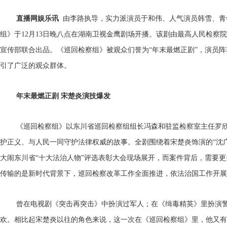
直播网娱乐讯
由李路执导，实力派演员于和伟、人气演员韩雪、青
组》于12月13日晚八点在湖南卫视金鹰剧场开播。该剧由最高人民检察
宣传部联合出品。《巡回检察组》被观众们誉为“年末最燃正剧”，演员
引了广泛的观众群体。
年末最燃正剧 宋楚炎演技爆发
《巡回检察组》以东川省巡回检察组组长冯森和驻监检察室主任罗
护正义、与人民一同守护法律权威的故事。全剧围绕着宋楚炎饰演的“沈广军
大闹东川省“十大法治人物”评选表彰大会现场展开，而案件背后，需要
传输的是新时代背景下，巡回检察改革工作全面推进，依法治国工作开
曾在电视剧《突击再突击》中扮演过军人；在《缉毒精英》里扮演
欢。相比起宋楚炎以往的角色来说，这一次在《巡回检察组》里，他又有