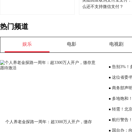
美团回应取消支付宝支付：
么还不支持微信支付？
热门频道
娱乐
电影
电视剧
告别3%！
将少3000元
这位省委书
部、10位女
商务部声
大会”
多地饱和！
序竞争仍是
转需！北京
公布
航行警告
个人养老金探路一周年：超3300万人开户，缴存
意愿待激活
国台办：