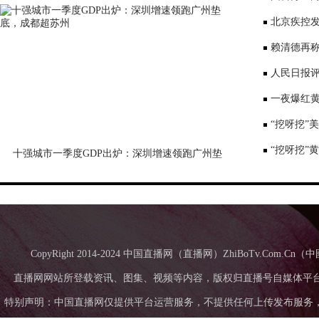
表达深切哀
北京疾控
景要戴口罩
赖清德再称
国台办回应
人民日报评
一夜爆红黄
师：或涉嫌
“挖呀挖”
“挖呀挖”
十强城市一季度GDP出炉：深圳增速领跑广州垫
底，成都超苏州
CopyRight 2014-2024 中国直播网（直播网）ZhiBoTv.Com
直播网网站所登载资讯、图集、视频等内容，版权归直播号自媒体平
特别声明：中国直播网仅提供平台运营服务，不提供任何上传发布服务，中国直