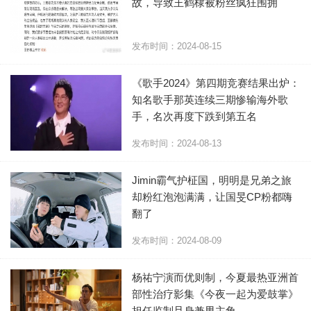
故，导致王鹤棣被粉丝疯狂围拥
发布时间：2024-08-15
《歌手2024》第四期竞赛结果出炉：
知名歌手那英连续三期惨输海外歌
手，名次再度下跌到第五名
发布时间：2024-08-13
Jimin霸气护柾国，明明是兄弟之旅
却粉红泡泡满满，让国旻CP粉都嗨
翻了
发布时间：2024-08-09
杨祐宁演而优则制，今夏最热亚洲首
部性治疗影集《今夜一起为爱鼓掌》
担任监制且身兼男主角