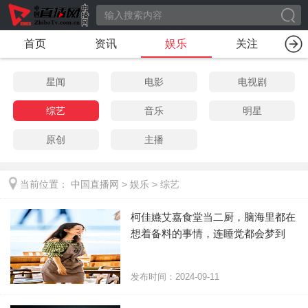
首页
资讯
娱乐
关注
星闻
电影
电视剧
综艺
音乐
明星
原创
主播
当前位置：
中国直播网
>
娱乐
>
综艺
柯佳嬿艾嘉食堂当二厨，脑海里都在
想着备料的事情，连睡觉都会梦到
发布时间：2024-09-11