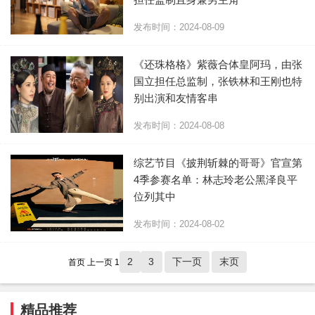
发布时间：2024-08-09
《还珠格格》紫薇合体皇阿玛，由张
国立担任总监制，张铁林和王刚也特
别出演和友情客串
发布时间：2024-08-08
综艺节目《披荆斩棘的哥哥》官宣第
4季参赛名单：林志玲老公黑泽良平
位列其中
发布时间：2024-08-02
2
3
下一页
末页
首页
上一页
1
精品推荐