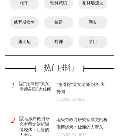
端午
朝鲜城镇
柏林墙遗址
俄罗斯女生
都是
网友
迪士尼
封神
节目
热门排行
1
“挖呀挖”美女老师身陷6大
传闻
2023-05-03 16:35
2
地级市政府研究室撰文剖析
淄博烧烤：让懂的人牵头
2023-05-03 16:35