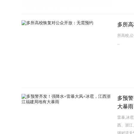
多所高
所高校,
...
多预警
大暴雨
雷暴,冰
西、浙江
强对流天