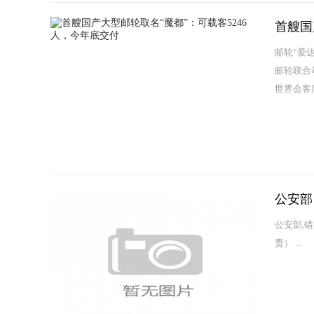
首艘国
邮轮“爱
邮轮联合
世界会客
公安部
公安部,
责） ...