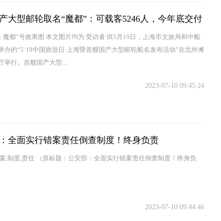
产大型邮轮取名“魔都”：可载客5246人，今年底交付
达·魔都”号效果图 本文图片均为 受访者 供5月19日，上海市文旅局和中船
举办的“5·19中国旅游日·上海暨首艘国产大型邮轮船名发布活动”在北外滩
厅举行。首艘国产大型...
2023-07-10 09:45:24
：全面实行错案责任倒查制度！终身负责
错案,制度,责任 （原标题：公安部：全面实行错案责任倒查制度！终身负
2023-07-10 09:44:46