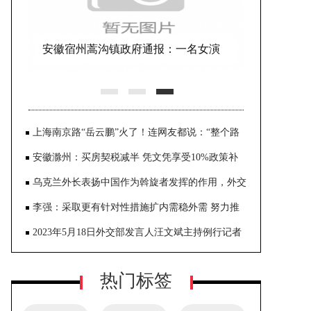
安徽宿州蒿沟镇政府通报：一名女演
员表演空中节目时意外坠亡
上海南京路“岳云鹏”火了！连网友都说：“整个路
口都是他的舞台” 本人回应了
安徽滁州：买房契税减半 凭文凭享受10%政策补
贴
乌克兰外长表扬中国作为斡旋者发挥的作用，外交
部回应
李强：采取更有针对性措施扩内需稳外需 努力推
动经济运行持续回升向好
2023年5月18日外交部发言人汪文斌主持例行记者
会
热门标签