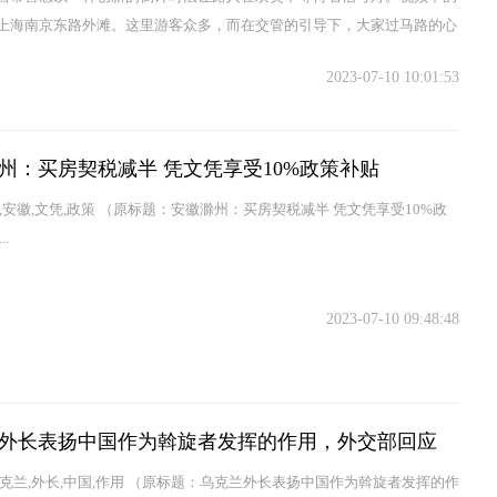
上海南京东路外滩。这里游客众多，而在交管的引导下，大家过马路的心
愉快起来。来看下现场视频吧~“今天红绿灯时间不长，只有30秒钟大家稍
2023-07-10 10:01:53
州：买房契税减半 凭文凭享受10%政策补贴
,安徽,文凭,政策 （原标题：安徽滁州：买房契税减半 凭文凭享受10%政
.
2023-07-10 09:48:48
外长表扬中国作为斡旋者发挥的作用，外交部回应
乌克兰,外长,中国,作用 （原标题：乌克兰外长表扬中国作为斡旋者发挥的作