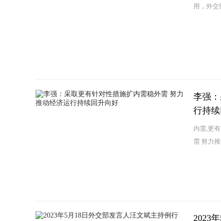
用，外交部
李强：
行持续
内需,更
需 努力推
202