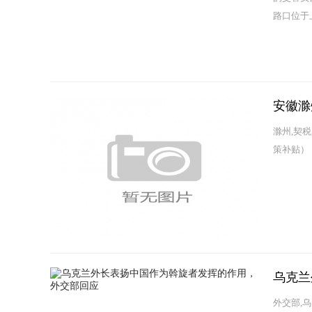
路口位于
情都变得
微等一...
安徽滁
滁州,契税
策补贴） ..
乌克兰
外交部,