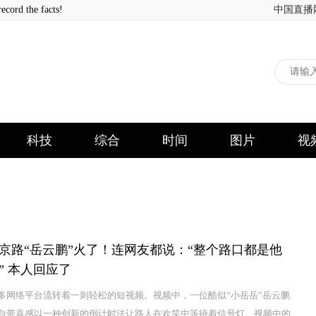
 the facts!
中国直播
科技
综合
时间
图片
视
京路“岳云鹏”火了！连网友都说：“整个路口都是他
” 本人回应了
多网络平台流转着一则轻松的短视频。视频中，一位酷似“小岳岳”岳云鹏
自带喜感以一种创新的倒计时法让路人在欢笑中等待着信号灯。视频中的