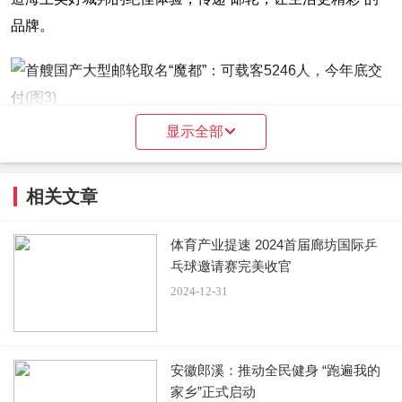
品牌。
显示全部
“爱达·魔都”号建设中
中国船舶集团与上海市共同发布“爱达·魔都”号船名，对于中
相关文章
国邮轮产业发展、邮轮文化建设和上海城市形象宣传有着十
分重要的意义。“爱达·魔都”号将于2023年年底交付，它将作
体育产业提速 2024首届廊坊国际乒
乓球邀请赛完美收官
为一张移动的海上名片，带领中外游客体验“海纳百川、追求
2024-12-31
卓越”的海派文化。
安徽郎溪：推动全民健身 “跑遍我的
家乡”正式启动