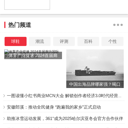
集团强强联手建造海上最大免税店、携手上海电信首创全球
5G邮轮、依托清华美院的资源和优势打造海上“丝绸之路”艺
术空间、与中国最具影响力的喜剧品牌之一开心麻花推出首
热门频道
个开心麻花海上专场、与国际知名娱乐公司Selection共同呈
现全新艺术歌舞剧《马可•波罗-丝路情缘》等多重邮轮体验
球鞋
潮流
评测
百科
个性
创新举措。以“魔都”命名的全新艺术歌舞剧也将在爱达•魔都
体育产业提速 2024首届廊
号上演。
坊国际乒乓球邀请赛完美收
官
爱达•魔都号计划于2023年年底交付后开启以上海为母港的
国际航线，执航日本及东南亚航线，并适时推出“海上丝绸之
中国出海品牌哪家强？喝口
路”等中长航线，打造长、中、短相结合的多样旅行度假选
冬季的鸡汤告诉你……
一图读懂小红书商业MCN大会 解锁创作者经济3.0时代经营新增量
择，以邮轮为载体，展现中国形象、讲好中国故事、宣传中
国文化、增进中外交流，更好地凝聚起“一带一路”沿线国家
安徽郎溪：推动全民健身 “跑遍我的家乡”正式启动
对中国文化的认同。
助推冰雪运动发展，361°成为2025哈尔滨亚冬会官方合作伙伴