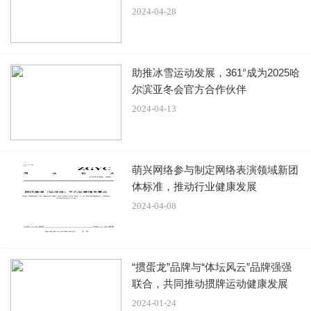
“爱达·魔都”号实景图
2024-04-28
助推冰雪运动发展，361°成为2025哈
尔滨亚冬会官方合作伙伴
“爱达·魔都”号内部
2024-04-13
萌兴网络参与制定网络表演领域新团
体标准，推动行业健康发展
“爱达·魔都”号内部
2024-04-08
“爱达·魔都”号全长323.6米，总吨位13.55万吨，可搭载乘客
5246人。作为首艘国产大型邮轮，“爱达·魔都”号融汇多元世
界及中国文化精粹，多维度打造独具特色的邮轮创新体验，
“掼蛋龙”品牌与“体坛风云”品牌强强
联合，共同推动掼牌运动健康发展
通过“一船好戏”，打造真正受国人喜爱的高端邮轮度假体
2024-01-24
验。截至目前，“爱达·魔都”号已通过与中国免税业巨头中免