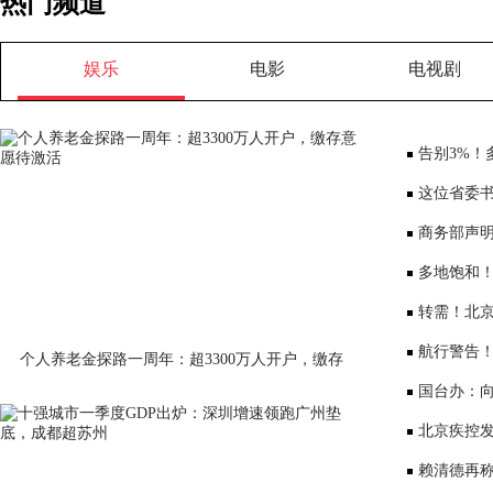
热门频道
娱乐
电影
电视剧
告别3%！
将少3000元
这位省委书
部、10位女
商务部声
大会”
多地饱和！
序竞争仍是
转需！北京
公布
航行警告
个人养老金探路一周年：超3300万人开户，缴存
意愿待激活
国台办：
表达深切哀
北京疾控
景要戴口罩
赖清德再称