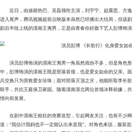
近日，由迪丽热巴、吴磊领衔主演，刘宇宁、赵露思、方逸
进入尾声，腾讯视频超前点映版本虽然已经播出大结局，但该剧
剧后半段上线的漠南王夷男，正是由青春你好旗下艺人彭博饰演
演员彭博饰演的漠南王夷男一角虽然戏份不多，但是角色
中，彭博饰演的漠南王既是部落首领，也是爱女如命的父亲。面
兵交换只为营救爱女珍珠；面对部落灭顶之灾，他能听取李长歌
联手，共抗王庭保卫家园。随着漠南漠北两位首领冰释前嫌，共
情向前发展。
在剧中漠南王粗狂的突厥造型，引起网友关注，也有不少网
道：“我估计我妈也不一定能认出来是我”。对角色来说，服装