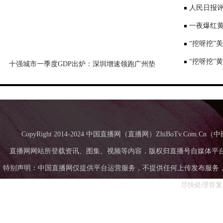
国台办回应
人民日报评
一夜爆红黄
师：或涉嫌
“挖呀挖”
“挖呀挖”
十强城市一季度GDP出炉：深圳增速领跑广州垫
底，成都超苏州
CopyRight 2014-2024 中国直播网（直播网）ZhiBoTv.Com
直播网网站所登载资讯、图集、视频等内容，版权归直播号自媒体平
特别声明：中国直播网仅提供平台运营服务，不提供任何上传发布服务，中国直
尽快处理答复