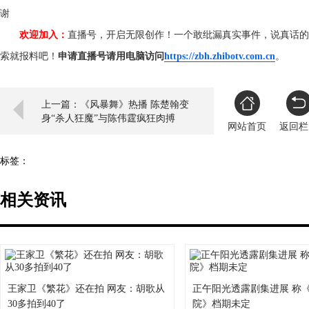
谢
欢迎加入：
直播号，开启无限创作！一个敢纰漏真实事件，说真话的
索就报料吧！
申请直播号请用电脑访问
https://zbh.zhibotv.com.cn
。
上一篇：《风暴舞》热播 陈楚翰变
身“杀人狂魔”与陈伟霆疯狂肉搏
网站首页
返回栏
标签：
相关资讯
王家卫《繁花》还在拍 网友：胡歌从
正午阳光透露剧集进展 称
30多拍到40了
院》档期未定