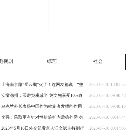
电视剧
综艺
社会
上海南京路“岳云鹏”火了！连网友都说：“整
2023-07-10 10:01:53
个路口都是他的舞台” 本人回应了
安徽滁州：买房契税减半 凭文凭享受10%政
2023-07-10 09:48:48
策补贴
乌克兰外长表扬中国作为斡旋者发挥的作用，
2023-07-10 09:48:10
外交部回应
李强：采取更有针对性措施扩内需稳外需 努
2023-07-10 09:47:44
力推动经济运行持续回升向好
2023年5月18日外交部发言人汪文斌主持例行
2023-07-10 09:47:06