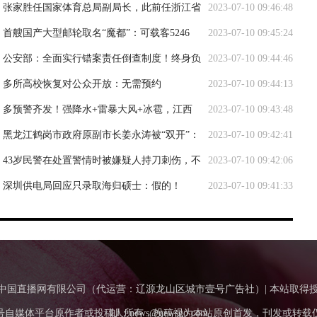
记者会
张家胜任国家体育总局副局长，此前任浙江省
2023-07-10 09:46:48
副省长
首艘国产大型邮轮取名“魔都”：可载客5246
2023-07-10 09:45:24
人，今年底交付
公安部：全面实行错案责任倒查制度！终身负
2023-07-10 09:44:46
责
多所高校恢复对公众开放：无需预约
2023-07-10 09:44:13
多预警齐发！强降水+雷暴大风+冰雹，江西
2023-07-10 09:43:48
浙江福建局地有大暴雨
黑龙江鹤岗市政府原副市长姜永涛被“双开”：
2023-07-10 09:42:41
在医师资格准入、医疗设备采购等方面大搞权钱交易
43岁民警在处置警情时被嫌疑人持刀刺伤，不
2023-07-10 09:42:06
幸牺牲
深圳供电局回应只录取海归硕士：假的！
2023-07-10 09:41:33
Tv.Com.Cn中国直播网有限公司（代运营：辽源龙山区城市壹号广告社）| 本站取
号自媒体平台原作者或投稿人所有，投稿视为本站原创首发，刊发或转载
邮：news@newsgo.com