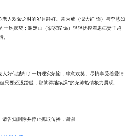
位老人欢聚之时的岁月静好。常为戒（倪大红 饰）与李慧如
的十足默契；谢定山（梁家辉 饰）轻轻抚摸着患病妻子赵
惜。
老人好似抛却了一切现实烦恼，肆意欢笑、尽情享受着爱情
但只要还没蹬腿，那就得继续躁”的充沛热情极力展现。
，请告知删除并停止抓取传播，谢谢