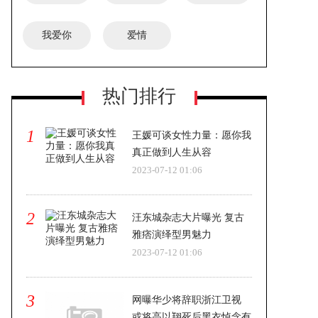
我爱你
爱情
热门排行
1
王媛可谈女性力量：愿你我
真正做到人生从容
2023-07-12 01:06
2
汪东城杂志大片曝光 复古
雅痞演绎型男魅力
2023-07-12 01:06
3
网曝华少将辞职浙江卫视
或将高以翔死后黑衣悼念有