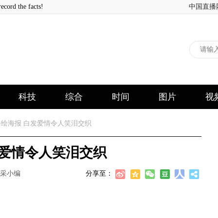
 the facts!
中国直播
科技
综合
时间
图片
视
绘海报 白发爱情令人笑泪交织
发爱情令人笑泪交织
采小编
分享至：