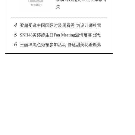
关
2023-07-12 01:06
4
梁超受邀中国国际时装周看秀 为设计师杜雷
5
杨站台
SNH48黄婷婷生日Fan Meeting温情落幕 燃动
6
青春光火
王丽坤黑色短裙参加活动 舒适甜美花羞雁落