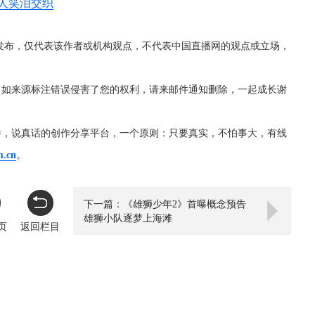
人笑泪交织
发布，仅代表该作者或机构观点，不代表中国直播网的观点或立场，
，如来源标注错误侵害了您的权利，请来邮件通知删除，一起成长谢
件，说真话的创作分享平台，一个原则：只要真实，不怕事大，有线
m.cn
。
下一篇：《雄狮少年2》首曝概念预告
雄狮小队逐梦上海滩
页
返回栏目