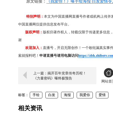
原文链接：
《我爱你！》曝手绘海报 白发爱情令
特别声明：
本文为中国直播网直播号作者或机构上传并
中国直播网仅提供信息发布平台。
版权声明：
版权归著作权人，转载仅限于传递更多信息
谢
欢迎加入：
直播号，开启无限创作！一个敢纰漏真实事
索就报料吧！
申请直播号请用电脑访问
https://zbh.zhibotv.co
上一篇：揭开百年党章传奇历程！
《力量密码》曝终极预告
网站首
标签：
手绘
白发
海报
我爱你
爱情
相关资讯