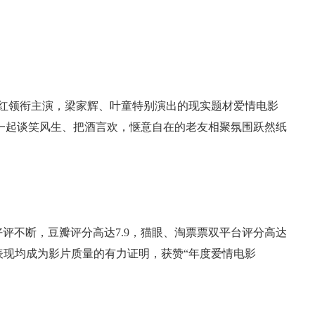
红领衔主演，梁家辉、叶童特别演出的现实题材爱情电影
一起谈笑风生、把酒言欢，惬意自在的老友相聚氛围跃然纸
好评不断，豆瓣评分高达7.9，猫眼、淘票票双平台评分高达
碑表现均成为影片质量的有力证明，获赞“年度爱情电影