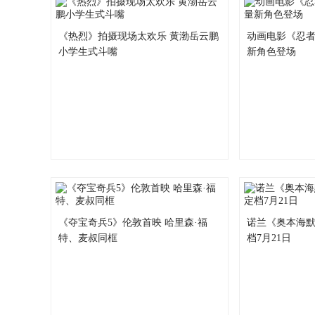
《热烈》拍摄现场太欢乐 黄渤岳云鹏
动画电影《忍者
小学生式斗嘴
新角色登场
《夺宝奇兵5》伦敦首映 哈里森·福
诺兰《奥本海默
特、麦叔同框
档7月21日