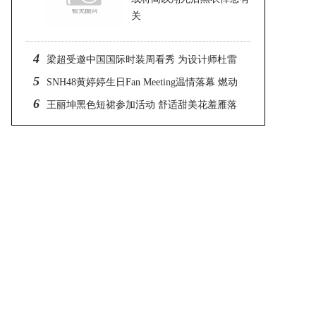
关
2023-07-12 01:00
4
梁超受邀中国国际时装周看秀 为设计师杜雷
5
杨站台
SNH48黄婷婷生日Fan Meeting温情落幕 燃动
6
青春光火
王丽坤黑色短裙参加活动 舒适甜美花羞雁落