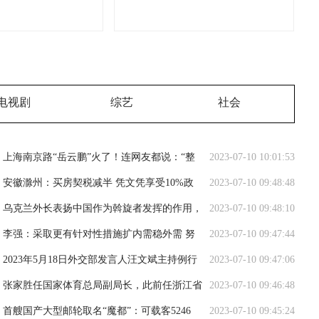
电视剧
综艺
社会
上海南京路“岳云鹏”火了！连网友都说：“整
2023-07-10 10:01:53
个路口都是他的舞台” 本人回应了
安徽滁州：买房契税减半 凭文凭享受10%政
2023-07-10 09:48:48
策补贴
乌克兰外长表扬中国作为斡旋者发挥的作用，
2023-07-10 09:48:10
外交部回应
李强：采取更有针对性措施扩内需稳外需 努
2023-07-10 09:47:44
力推动经济运行持续回升向好
2023年5月18日外交部发言人汪文斌主持例行
2023-07-10 09:47:06
记者会
张家胜任国家体育总局副局长，此前任浙江省
2023-07-10 09:46:48
副省长
首艘国产大型邮轮取名“魔都”：可载客5246
2023-07-10 09:45:24