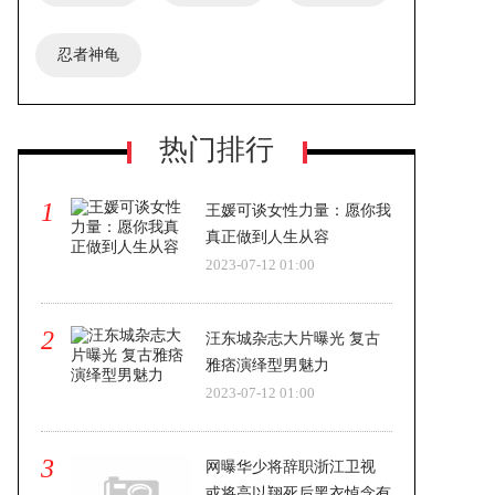
忍者神龟
热门排行
1
王媛可谈女性力量：愿你我
真正做到人生从容
2023-07-12 01:00
2
汪东城杂志大片曝光 复古
雅痞演绎型男魅力
2023-07-12 01:00
3
网曝华少将辞职浙江卫视
或将高以翔死后黑衣悼念有