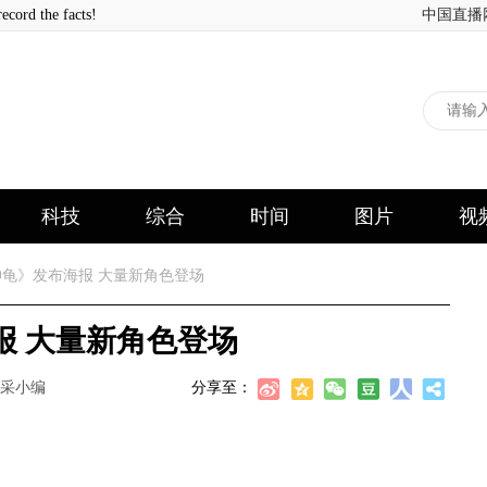
 the facts!
中国直播
科技
综合
时间
图片
视
龟》发布海报 大量新角色登场
报 大量新角色登场
采小编
分享至：