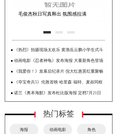
毛俊杰秋日写真释出 氛围感拉满
《热烈》拍摄现场太欢乐 黄渤岳云鹏小学生式斗
嘴
动画电影《忍者神龟》发布海报 大量新角色登场
《我爱你！》发幕后纪录片 倪大红惠英红重聚畅
聊
《夺宝奇兵5》伦敦首映 哈里森·福特、麦叔同框
诺兰《奥本海默》发布杜比版海报 定档7月21日
热门标签
海报
动画电影
角色