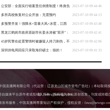
人，今年底交付
公安部：全面实行错案责任倒查制度！终身负
2023-07-10 09:44:46
责
多所高校恢复对公众开放：无需预约
2023-07-10 09:44:13
多预警齐发！强降水+雷暴大风+冰雹，江西
2023-07-10 09:43:48
浙江福建局地有大暴雨
黑龙江鹤岗市政府原副市长姜永涛被“双开”：
2023-07-10 09:42:41
在医师资格准入、医疗设备采购等方面大搞权钱交易
43岁民警在处置警情时被嫌疑人持刀刺伤，不
2023-07-10 09:42:06
幸牺牲
深圳供电局回应只录取海归硕士：假的！
2023-07-10 09:41:33
Tv.Com.Cn中国直播网有限公司（代运营：辽源龙山区城市壹号广告社）| 本站取
号自媒体平台原作者或投稿人所有，投稿视为本站原创首发，刊发或转载
邮：news@newsgo.com
服务，中国直播网尊重知识产权保护，侵权反馈：fawu@newsgo.co