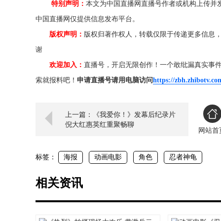
特别声明：
本文为中国直播网直播号作者或机构上传并
中国直播网仅提供信息发布平台。
版权声明：
版权归著作权人，转载仅限于传递更多信息
谢
欢迎加入：
直播号，开启无限创作！一个敢纰漏真实事
索就报料吧！
申请直播号请用电脑访问
https://zbh.zhibotv.co
上一篇：《我爱你！》发幕后纪录片
倪大红惠英红重聚畅聊
网站首
标签：
海报
动画电影
角色
忍者神龟
相关资讯