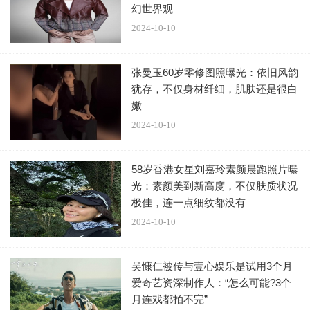
幻世界观
2024-10-10
张曼玉60岁零修图照曝光：依旧风韵
犹存，不仅身材纤细，肌肤还是很白
嫩
2024-10-10
58岁香港女星刘嘉玲素颜晨跑照片曝
光：素颜美到新高度，不仅肤质状况
极佳，连一点细纹都没有
2024-10-10
吴慷仁被传与壹心娱乐是试用3个月
爱奇艺资深制作人：“怎么可能?3个
月连戏都拍不完”