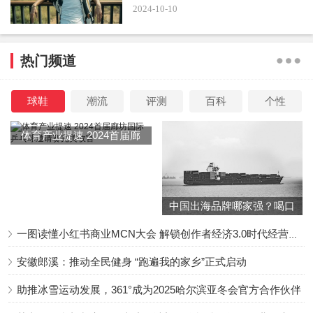
2024-10-10
热门频道
球鞋
潮流
评测
百科
个性
体育产业提速 2024首届廊
坊国际乒乓球邀请赛完美收
官
中国出海品牌哪家强？喝口
冬季的鸡汤告诉你……
一图读懂小红书商业MCN大会 解锁创作者经济3.0时代经营新增量
安徽郎溪：推动全民健身 “跑遍我的家乡”正式启动
助推冰雪运动发展，361°成为2025哈尔滨亚冬会官方合作伙伴