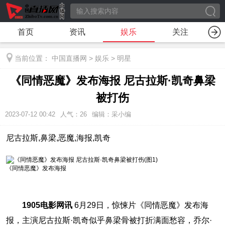
首页
资讯
娱乐
关注
当前位置：
中国直播网
>
娱乐
>
明星
《同情恶魔》发布海报 尼古拉斯·凯奇鼻梁
被打伤
2023-07-12 00:42
人气：
26
编辑：采小编
尼古拉斯,鼻梁,恶魔,海报,凯奇
《同情恶魔》发布海报
1905电影网讯
6月29日，惊悚片《同情恶魔》发布海
报，主演尼古拉斯·凯奇似乎鼻梁骨被打折满面愁容，乔尔·