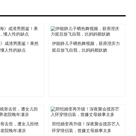
海》成渣男图鉴！果然
伊能静儿子晒热舞视频，获庾澄庆力
，懂人性的缺点
挺后放飞自我，比妈妈都妖娆
戏骨去世，遭女儿拒绝
郑恺婚变再升级！深夜聚会揽苏芒入
养老院晚年凄凉
怀穿情侣装，曾嫌丈母娘事太多