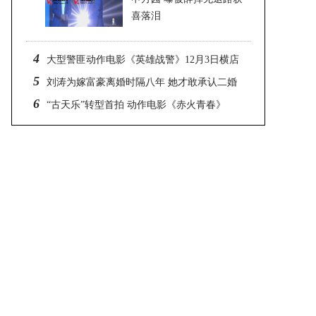
喜落泪
2023-06-16 15:42
4
大型警匪动作电影《英雄战警》12月3日横店
5
开机
刘涛为嫁富豪离婚时隔八年 她才敢承认二婚
6
的真相
“古天乐”转型首拍 动作电影《赤火青春》