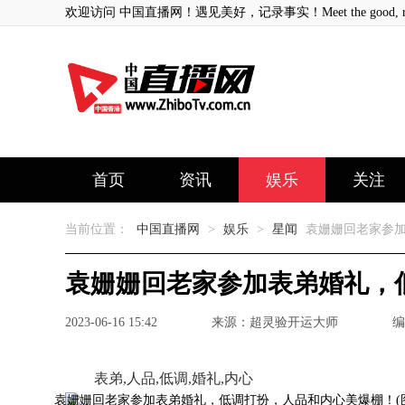
欢迎访问 中国直播网！遇见美好，记录事实！Meet the good, record
首页
资讯
娱乐
关注
当前位置：
中国直播网
>
娱乐
>
星闻
袁姗姗回老家参加
袁姗姗回老家参加表弟婚礼，
2023-06-16 15:42
来源：超灵验开运大师
编
表弟,人品,低调,婚礼,内心