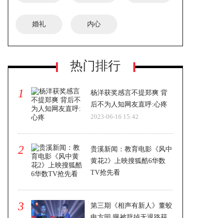
婚礼
内心
热门排行
1
杨洋获奖感言不提郑爽 背
后不为人知网友直呼:心疼
2023-06-16 15:42
2
贵溪新闻：教育电影《风中
黄花2》上映搜狐酷6华数
TV抢先看
2023-06-16 15:42
3
第三期《相声有新人》董蛟
申方园 曝被辞掉无退路获