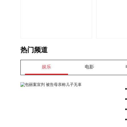
人？
热门频道
娱乐
电影