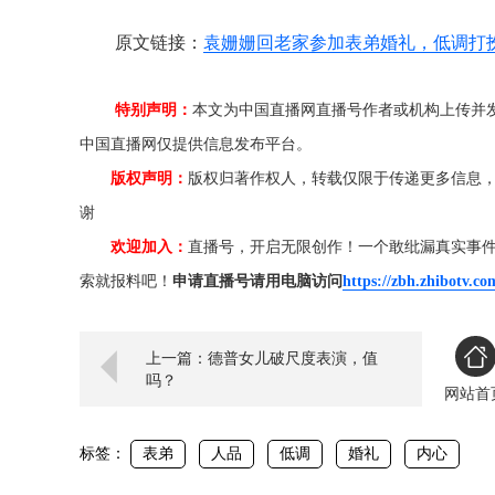
原文链接：
袁姗姗回老家参加表弟婚礼，低调打
特别声明：
本文为中国直播网直播号作者或机构上传并
中国直播网仅提供信息发布平台。
版权声明：
版权归著作权人，转载仅限于传递更多信息
谢
欢迎加入：
直播号，开启无限创作！一个敢纰漏真实事
索就报料吧！
申请直播号请用电脑访问
https://zbh.zhibotv.co
上一篇：德普女儿破尺度表演，值
吗？
网站首
标签：
表弟
人品
低调
婚礼
内心