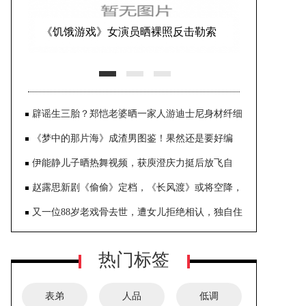
《饥饿游戏》女演员晒裸照反击勒索
辟谣生三胎？郑恺老婆晒一家人游迪士尼身材纤细
《梦中的那片海》成渣男图鉴！果然还是要好编
剧，懂人性的缺点
伊能静儿子晒热舞视频，获庾澄庆力挺后放飞自
我，比妈妈都妖娆
赵露思新剧《偷偷》定档，《长风渡》或将空降，
暑假档谁能先声夺人？
又一位88岁老戏骨去世，遭女儿拒绝相认，独自住
养老院晚年凄凉
热门标签
表弟
人品
低调