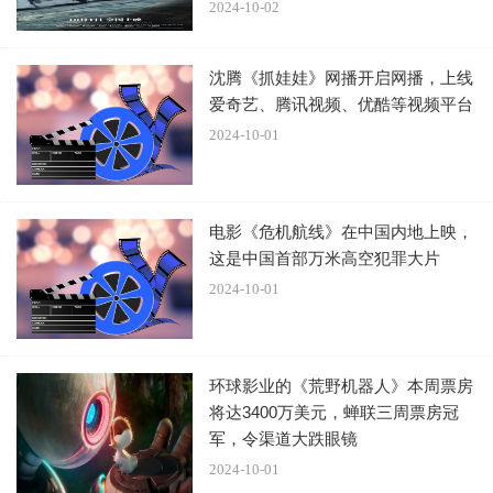
果。
2024-10-02
沈腾《抓娃娃》网播开启网播，上线
爱奇艺、腾讯视频、优酷等视频平台
不过，这部电影并非没有缺点。一些情节引人注目，但相对
2024-10-01
于电影整体来说，无关紧要，甚至可能对情感影响产生消极
作用。在电影中许多部分，我们看到了类似的情节，这些情
节在情感波动上非常类似，这显然是一种疲劳，也可能会令
电影《危机航线》在中国内地上映，
人产生一定的不满。
这是中国首部万米高空犯罪大片
2024-10-01
如果你是一个热情的电影爱好者，如果你想在片中寻找关于
环球影业的《荒野机器人》本周票房
爱和生活的答案，或者如果你想为自己带来一些治愈之光，
将达3400万美元，蝉联三周票房冠
并了解如何对内心的呼唤进行回应，那么这部电影是必看
军，令渠道大跌眼镜
的。爱，听从内心的呼唤，不断地探索，创造出新的生活方
2024-10-01
式。