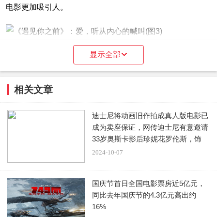
电影更加吸引人。
显示全部
最美丽的是，当计划走不通时，爱会带我们去到一条新的道
路，这也是克拉克的发现。在他试图改变莉娜的想法时，他
表现出了动人的坚强和勇气，从而使他们的人生轨迹发生了
相关文章
变化。就像影片标题中所描述的那样，这部电影确实是关于
好的遇见，关于我们在懂得追求的过程中对爱与生活的思
迪士尼将动画旧作拍成真人版电影已
成为卖座保证，网传迪士尼有意邀请
考，以及最终了解谁真正使我们感到完整的旅程。
33岁奥斯卡影后珍妮花罗伦斯，饰
演“
2024-10-07
最值得一提的是电影中的配乐，它将观众带进了情感丰富的
国庆节首日全国电影票房近5亿元，
旅程中。每首歌曲都与电影情节相对应，从而使观众更深入
同比去年国庆节的4.3亿元高出约
地理解电影的主题，并在线上播放列表中产生新的搜索结
16%