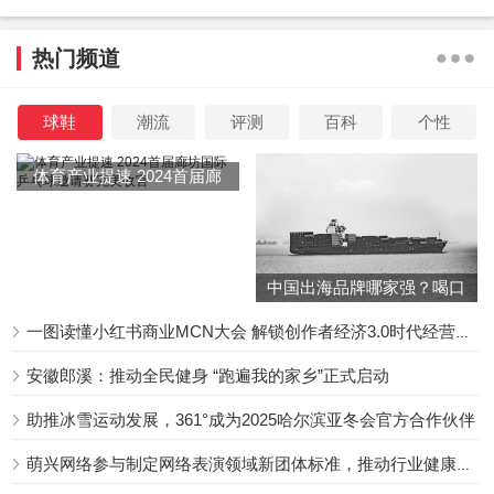
本文来源系统网络数据抓取，如不想被抓取传播，请告知删
热门频道
除并停止抓取传播，谢谢
球鞋
潮流
评测
百科
个性
原文链接：
《遇见你之前》：爱，听从内心的喊叫
体育产业提速 2024首届廊
坊国际乒乓球邀请赛完美收
官
中国出海品牌哪家强？喝口
冬季的鸡汤告诉你……
一图读懂小红书商业MCN大会 解锁创作者经济3.0时代经营新增量
安徽郎溪：推动全民健身 “跑遍我的家乡”正式启动
助推冰雪运动发展，361°成为2025哈尔滨亚冬会官方合作伙伴
萌兴网络参与制定网络表演领域新团体标准，推动行业健康发展