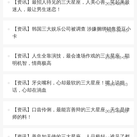
【资讯】最招人待见的三大星座，人美心善，笑起来最
2023-08-04
迷人，最让男生迷恋！
【资讯】韩国三大娱乐公司被调查 涉嫌捆绑销售爱豆小
2023-08-03
卡
【资讯】人生全靠演技，最会逢场作戏的三大星座，聪
2023-08-03
明机智，情商极高
【资讯】牙尖嘴利，心却最软的三大星座！嘴上说狠
2023-08-03
话，心却在淌血
【资讯】口齿伶俐，最能言善辩的三大星座，天生是律
2023-08-03
师的料！
【资讯】善良如天使的三大星座，人品极好，谁见了都