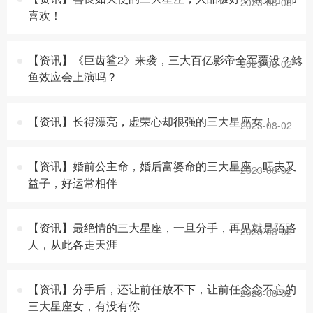
2023-08-03
喜欢！
【资讯】《巨齿鲨2》来袭，三大百亿影帝全军覆没？鲶
2023-08-02
鱼效应会上演吗？
【资讯】长得漂亮，虚荣心却很强的三大星座女！
2023-08-02
【资讯】婚前公主命，婚后富婆命的三大星座，旺夫又
2023-08-02
益子，好运常相伴
【资讯】最绝情的三大星座，一旦分手，再见就是陌路
2023-08-02
人，从此各走天涯
【资讯】分手后，还让前任放不下，让前任念念不忘的
2023-08-02
三大星座女，有没有你