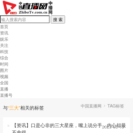
首页
资讯
娱乐
关注
科技
综合
时间
图片
视频
全国
直播
直播号
中国直播网
TAG标签
与
“三大”
相关的标签
【资讯】口是心非的三大星座，嘴上说分手，内心却最
2023-08-10
不舍得